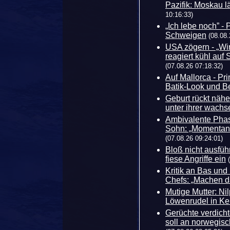
Pazifik: Moskau l
10:16:33)
„Ich lebe noch” -
Schweigen
(08.08.
USA zögern - „Wi
reagiert kühl auf 
(07.08.26 07:18:32)
Auf Mallorca - Pr
Batik-Look und 
Geburt rückt nähe
unter ihrer wach
Ambivalente Phas
Sohn: „Momentan i
(07.08.26 09:24:01)
Bloß nicht ausfüh
fiese Angriffe ein
Kritik an Bas und
Chefs: „Machen da
Mutige Mutter: Ni
Löwenrudel in Ke
Gerüchte verdicht
soll an norwegisc