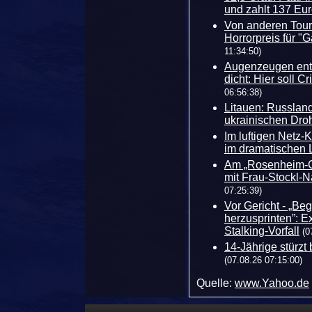
und zahlt 137 Eur
Von anderen Touri
Horrorpreis für "
11:34:50)
Augenzeugen enth
dicht: Hier soll C
06:56:38)
Litauen: Russland
ukrainischen Dro
Im luftigen Netz-K
im dramatischen 
Am „Rosenheim-Co
mit Frau-Stockl-
07:25:39)
Vor Gericht - „B
herzusprinten”: E
Stalking-Vorfall
(0
14-Jährige stürzt 
(07.08.26 07:15:00)
Quelle:
www.Yahoo.de