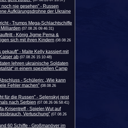
r noch nie gesehen” - Russen
tene Aufklärungsdrohne der Ukraine
icht - Trumps Mega-Schlachtschiffe
 Milliarden
(07.08.26 09:46:31)
auftritt - König Jigme Pema &
igen sich mit ihren Kindern
(08.08.26
gekauft” - Maite Kelly kassiert mit
Kaiser ab
(07.08.26 15:10:48)
aten lehren ukrainische Soldaten
talität“ in einem speziellen Camp
Abschluss - Schülerin: „Wie kann
iele Fehler machen”
(08.08.26
t für die Russen” - Selenskyj reist
als nach Serbien
(07.08.26 06:58:41)
fa-Krisentreff - Spieler-Wut auf
missbrauch, Vertuschung”
(07.08.26
und 60 Schiffe - Großmanöver im