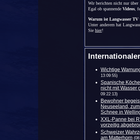
Wir berichten nicht nur über
Egal ob spannende
Videos
, 
Warum ist Langwasser TV f
Unter anderem hat Langwasse
Sie
hier
!
Internationale
Wichtige Warnung
13:09:55)
Spanische Köche s
nicht mit Wasser g
09:22:13)
Bewohner begeiste
Neuseeland, zum e
Schnee in Wellin
XXL-Panne bei RT
vorzeitig abgebr
Schweizer Wahrze
am Matterhorn
(08