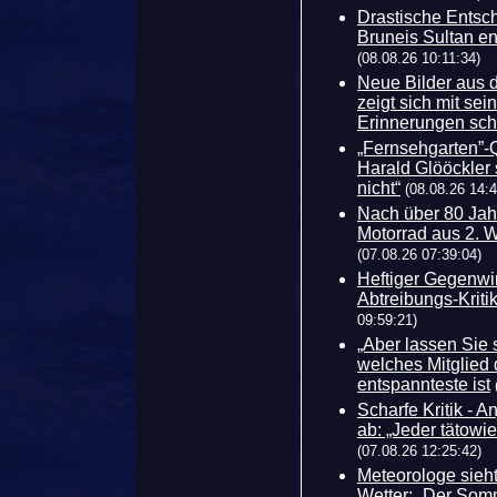
Drastische Entsch
Bruneis Sultan ent
(08.08.26 10:11:34)
Neue Bilder aus 
zeigt sich mit s
Erinnerungen sch
„Fernsehgarten”-Q
Harald Glööckler
nicht“
(08.08.26 14:4
Nach über 80 Jah
Motorrad aus 2. 
(07.08.26 07:39:04)
Heftiger Gegenwin
Abtreibungs-Kritik
09:59:21)
„Aber lassen Sie s
welches Mitglied 
entspannteste ist
Scharfe Kritik - 
ab: „Jeder tätowie
(07.08.26 12:25:42)
Meteorologe sieht
Wetter: „Der Somm