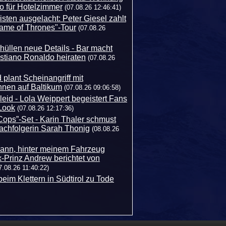
o für Hotelzimmer
(07.08.26 12:46:41)
sten ausgelacht: Peter Giesel zahlt
Game of Thrones"-Tour
(07.08.26
üllen neue Details - Bar macht
ristiano Ronaldo heiraten
(07.08.26
 plant Scheinangriff mit
hnen auf Baltikum
(07.08.26 09:06:58)
leid - Lola Weippert begeistert Fans
Look
(07.08.26 12:17:36)
ps”-Set - Karin Thaler schmust
Nachfolgerin Sarah Thonig
(08.08.26
egann, hinter meinem Fahrzeug
x-Prinz Andrew berichtet von
7.08.26 11:40:22)
beim Klettern in Südtirol zu Tode