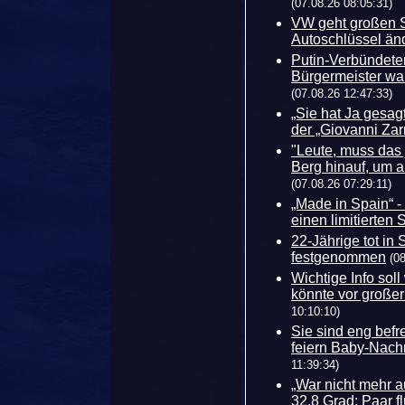
(07.08.26 08:05:31)
VW geht großen Sc
Autoschlüssel än
Putin-Verbündete
Bürgermeister war
(07.08.26 12:47:33)
„Sie hat Ja gesagt
der „Giovanni Zar
"Leute, muss das j
Berg hinauf, um 
(07.08.26 07:29:11)
„Made in Spain“ - 
einen limitierten
22-Jährige tot in
festgenommen
(0
Wichtige Info sol
könnte vor große
10:10:10)
Sie sind eng bef
feiern Baby-Nach
11:39:34)
„War nicht mehr 
32,8 Grad: Paar f