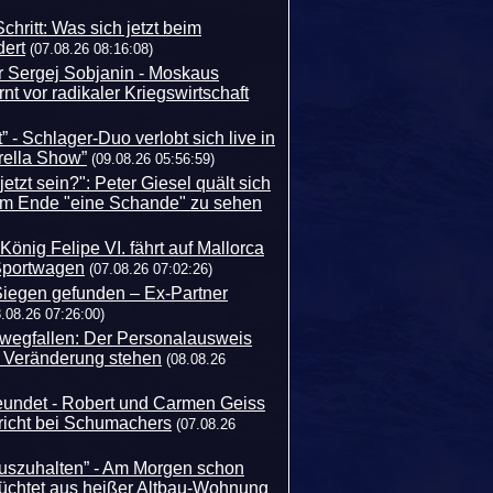
hritt: Was sich jetzt beim
dert
(07.08.26 08:16:08)
r Sergej Sobjanin - Moskaus
nt vor radikaler Kriegswirtschaft
” - Schlager-Duo verlobt sich live in
rella Show”
(09.08.26 05:56:59)
etzt sein?": Peter Giesel quält sich
am Ende "eine Schande" zu sehen
König Felipe VI. fährt auf Mallorca
 Sportwagen
(07.08.26 07:02:26)
 Siegen gefunden – Ex-Partner
8.08.26 07:26:00)
l wegfallen: Der Personalausweis
r Veränderung stehen
(08.08.26
reundet - Robert und Carmen Geiss
richt bei Schumachers
(07.08.26
auszuhalten” - Am Morgen schon
lüchtet aus heißer Altbau-Wohnung