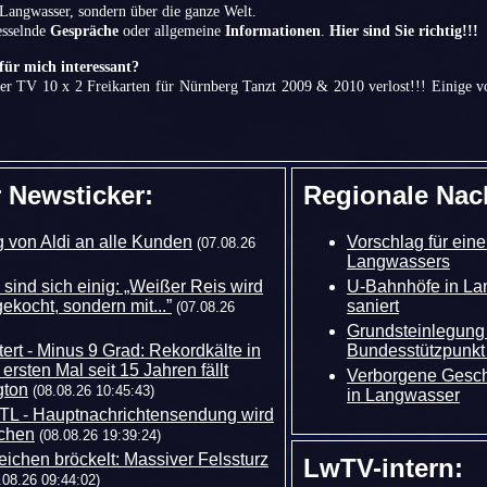
 Langwasser, sondern über die ganze Welt.
fesselnde
Gespräche
oder allgemeine
Informationen
.
Hier sind Sie richtig!!!
ür mich interessant?
r TV 10 x 2 Freikarten für Nürnberg Tanzt 2009 & 2010 verlost!!! Einige 
r Newsticker:
Regionale Nac
 von Aldi an alle Kunden
Vorschlag für ein
(07.08.26
Langwassers
ind sich einig: „Weißer Reis wird
U-Bahnhöfe in L
ekocht, sondern mit...”
saniert
(07.08.26
Grundsteinlegung 
rt - Minus 9 Grad: Rekordkälte in
Bundesstützpunk
rsten Mal seit 15 Jahren fällt
Verborgene Gesch
gton
(08.08.26 10:45:43)
in Langwasser
L - Hauptnachrichtensendung wird
ochen
(08.08.26 19:39:24)
ichen bröckelt: Massiver Felssturz
LwTV-intern:
.08.26 09:44:02)