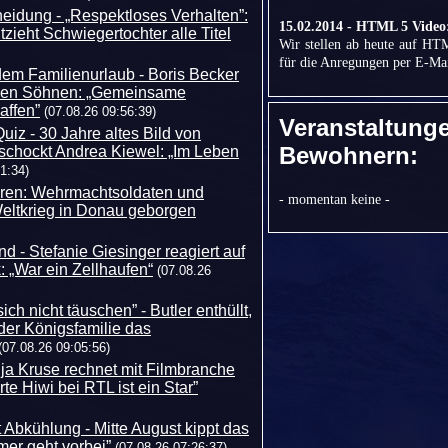
eidung - „Respektloses Verhalten”:
15.02.2014 - HTML 5 Video
zieht Schwiegertochter alle Titel
Wir stellen ab heute auf H
für die Anregungen per E-Mai
dem Familienurlaub - Boris Becker
einen Söhnen: „Gemeinsame
affen”
(07.08.26 09:56:39)
Veranstaltung
uiz - 30 Jahre altes Bild von
Bewohnern:
 schockt Andrea Kiewel: „Im Leben
1:34)
ren: Wehrmachtsoldaten und
- momentan keine -
Weltkrieg in Donau geborgen
d - Stefanie Giesinger reagiert auf
: „War ein Zellhaufen“
(07.08.26
ich nicht täuschen” - Butler enthüllt,
der Königsfamilie das
(07.08.26 09:05:56)
Anja Kruse rechnet mit Filmbranche
rte Hiwi bei RTL ist ein Star”
 Abkühlung - Mitte August kippt das
er geht vorbei”
(07.08.26 07:26:37)