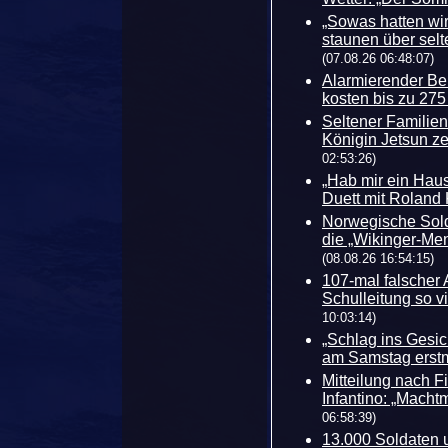
„Sowas hatten wi
staunen über sel
(07.08.26 06:48:07)
Alarmierender Ber
kosten bis zu 275
Seltener Familien
Königin Jetsun ze
02:53:26)
„Hab mir ein Haus 
Duett mit Roland 
Norwegische Sold
die „Wikinger-Men
(08.08.26 16:54:15)
107-mal falscher 
Schulleitung so v
10:03:14)
„Schlag ins Gesich
am Samstag erstm
Mitteilung nach Fi
Infantino: „Macht
06:58:39)
13.000 Soldaten 