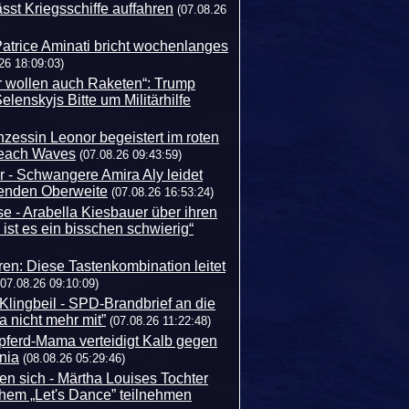
ässt Kriegsschiffe auffahren
(07.08.26
 Patrice Aminati bricht wochenlanges
26 18:09:03)
r wollen auch Raketen“: Trump
Selenskyjs Bitte um Militärhilfe
inzessin Leonor begeistert im roten
Beach Waves
(07.08.26 09:43:59)
r - Schwangere Amira Aly leidet
senden Oberweite
(07.08.26 16:53:24)
e - Arabella Kiesbauer über ihren
st es ein bisschen schwierig“
ren: Diese Tastenkombination leitet
(07.08.26 09:10:09)
 Klingbeil - SPD-Brandbrief an die
 nicht mehr mit”
(07.08.26 11:22:48)
lpferd-Mama verteidigt Kalb gegen
nia
(08.08.26 05:29:46)
en sich - Märtha Louises Tochter
hem „Let's Dance” teilnehmen​