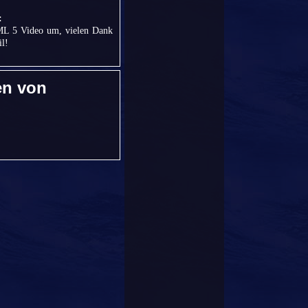
:
TML 5 Video um, vielen Dank
l!
en von