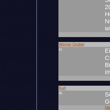
2
H
N
w
Werner Gruber
E
41.
C
B
i
Kurt
S
40.
Gu
htt