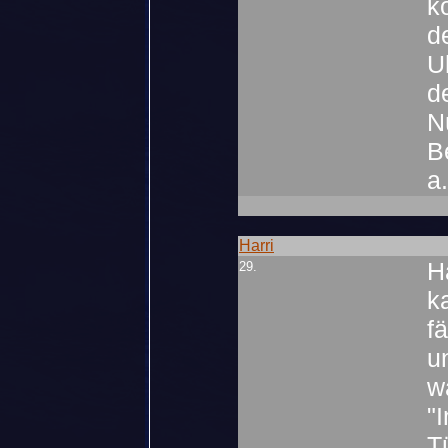
k
d
U
d
N
B
a
Harri
H
29.
k
f
u
w
"
T