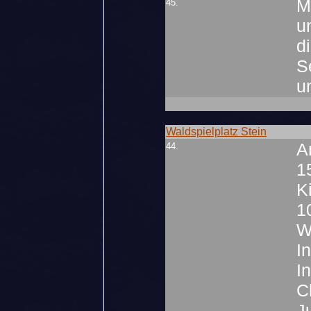
M
45.
u
d
S
u
Waldspielplatz Stein
A
44.
15
K
1
W
I
In
C
J