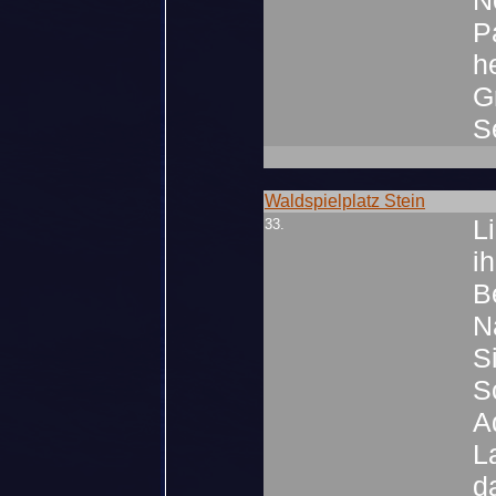
N
P
h
G
S
Waldspielplatz Stein
L
33.
i
B
N
S
S
A
L
d