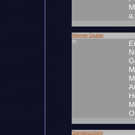
M
a
Werner Gruber
E
37.
N
G
M
M
A
Ho
M
O
Steinbrüchlein