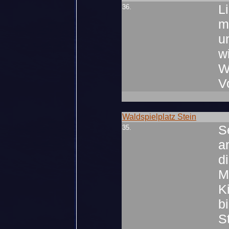
L
36.
m
u
w
W
V
Waldspielplatz Stein
S
35.
a
d
M
K
b
S