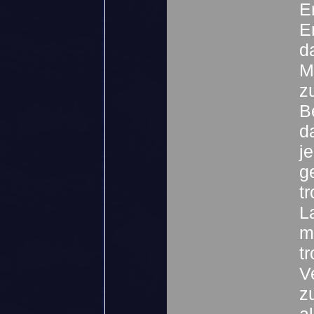
E
E
d
M
z
B
d
j
g
t
L
m
t
V
z