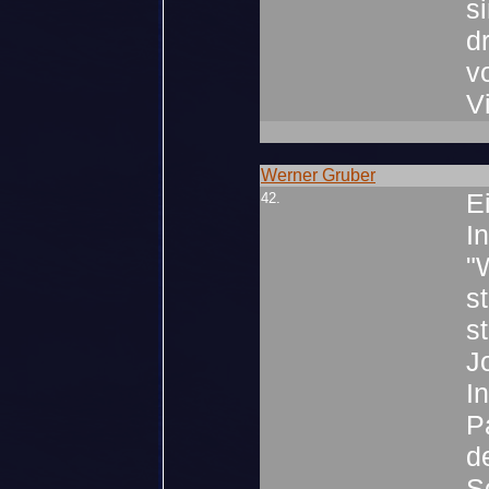
s
d
v
V
Werner Gruber
E
42.
I
"
s
s
J
I
P
d
S