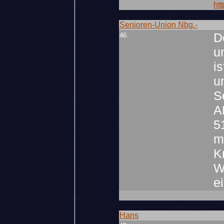
ht
Senioren-Union Nbg.-
D
46.
u
i
u
S
A
5
m
K
W
e
Hans