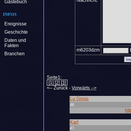
Nachricht:
Gästebuch
INFOS
Ereignisse
Geschichte
Daten und
Fakten
m6203dzm
B
Branchen
Seite1:
[1]
[2]
[3]
<-- Zurück -
Vorwärts -->
Lu Gross
48.
htt
Karl
47.