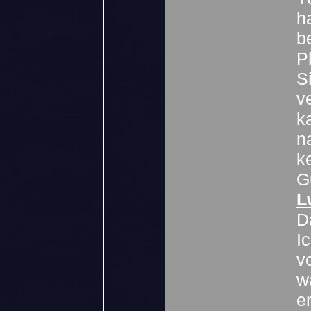
h
b
P
S
v
k
n
k
G
L
D
I
v
w
e