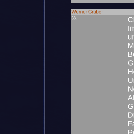
Werner Gruber
C
38.
I
un
M
B
G
H
U
N
A
G
D
F
Po