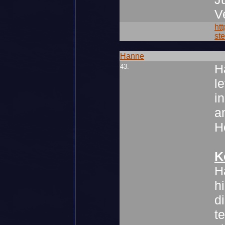
V
ht
st
Hanne
H
43.
l
i
a
H
K
H
h
d
t