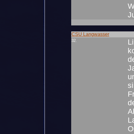
W
J
CSU Langwasser
L
32.
k
d
J
u
s
F
d
A
L
O