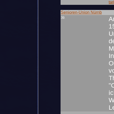
tar
Senioren-Union Nürnb
A
39.
1
U
d
M
I
O
v
T
"
i
W
L