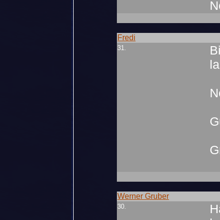
N
Fredi
B
31.
l
N
G
G
Werner Gruber
H
30.