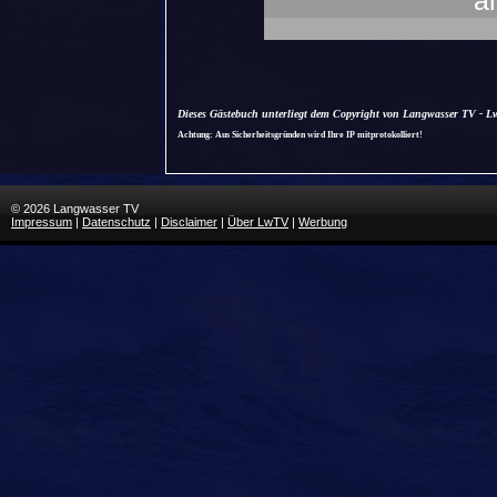
a
Dieses Gästebuch unterliegt dem Copyright von Langwasser TV - Lw
Achtung: Aus Sicherheitsgründen wird Ihre IP mitprotokolliert!
© 2026 Langwasser TV
Impressum
|
Datenschutz
|
Disclaimer
|
Über LwTV
|
Werbung